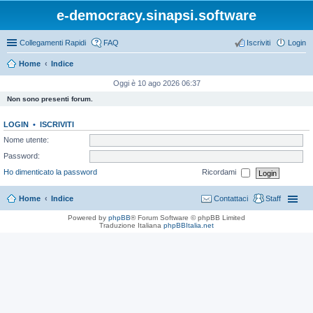
e-democracy.sinapsi.software
Collegamenti Rapidi
FAQ
Iscriviti
Login
Home
Indice
Oggi è 10 ago 2026 06:37
Non sono presenti forum.
LOGIN
•
ISCRIVITI
Nome utente:
Password:
Ho dimenticato la password
Ricordami
Home
Indice
Contattaci
Staff
Powered by
phpBB
® Forum Software © phpBB Limited
Traduzione Italiana
phpBBItalia.net