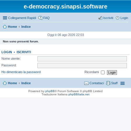
e-democracy.sinapsi.software
Collegamenti Rapidi
FAQ
Iscriviti
Login
Home
Indice
Oggi è 06 ago 2026 22:03
Non sono presenti forum.
LOGIN
•
ISCRIVITI
Nome utente:
Password:
Ho dimenticato la password
Ricordami
Home
Indice
Contattaci
Staff
Powered by
phpBB
® Forum Software © phpBB Limited
Traduzione Italiana
phpBBItalia.net