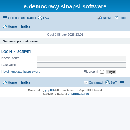
e-democracy.sinapsi.software
Collegamenti Rapidi
FAQ
Iscriviti
Login
Home
Indice
Oggi è 08 ago 2026 13:01
Non sono presenti forum.
LOGIN
•
ISCRIVITI
Nome utente:
Password:
Ho dimenticato la password
Ricordami
Home
Indice
Contattaci
Staff
Powered by
phpBB
® Forum Software © phpBB Limited
Traduzione Italiana
phpBBItalia.net