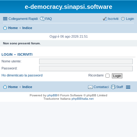
e-democracy.sinapsi.software
Collegamenti Rapidi
FAQ
Iscriviti
Login
Home
Indice
Oggi è 06 ago 2026 21:51
Non sono presenti forum.
LOGIN
•
ISCRIVITI
Nome utente:
Password:
Ho dimenticato la password
Ricordami
Home
Indice
Contattaci
Staff
Powered by
phpBB
® Forum Software © phpBB Limited
Traduzione Italiana
phpBBItalia.net