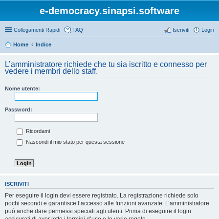
e-democracy.sinapsi.software
Collegamenti Rapidi
FAQ
Iscriviti
Login
Home
Indice
L’amministratore richiede che tu sia iscritto e connesso per
vedere i membri dello staff.
Nome utente:
Password:
Ricordami
Nascondi il mio stato per questa sessione
ISCRIVITI
Per eseguire il login devi essere registrato. La registrazione richiede solo
pochi secondi e garantisce l’accesso alle funzioni avanzate. L’amministratore
può anche dare permessi speciali agli utenti. Prima di eseguire il login
assicurati di aver letto i termini d’uso e le varie regole.