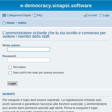
e-democracy.sinapsi.software
Collegamenti Rapidi
FAQ
Iscriviti
Login
Home
Indice
L’amministratore richiede che tu sia iscritto e connesso per
vedere i membri dello staff.
Nome utente:
Password:
Ricordami
Nascondi il mio stato per questa sessione
ISCRIVITI
Per eseguire il login devi essere registrato. La registrazione richiede solo
pochi secondi e garantisce l’accesso alle funzioni avanzate. L’amministratore
può anche dare permessi speciali agli utenti. Prima di eseguire il login
assicurati di aver letto i termini d’uso e le varie regole.