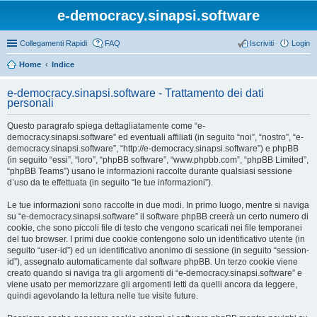
e-democracy.sinapsi.software
Collegamenti Rapidi
FAQ
Iscriviti
Login
Home
Indice
e-democracy.sinapsi.software - Trattamento dei dati
personali
Questo paragrafo spiega dettagliatamente come “e-
democracy.sinapsi.software” ed eventuali affiliati (in seguito “noi”, “nostro”, “e-
democracy.sinapsi.software”, “http://e-democracy.sinapsi.software”) e phpBB
(in seguito “essi”, “loro”, “phpBB software”, “www.phpbb.com”, “phpBB Limited”,
“phpBB Teams”) usano le informazioni raccolte durante qualsiasi sessione
d’uso da te effettuata (in seguito “le tue informazioni”).
Le tue informazioni sono raccolte in due modi. In primo luogo, mentre si naviga
su “e-democracy.sinapsi.software” il software phpBB creerà un certo numero di
cookie, che sono piccoli file di testo che vengono scaricati nei file temporanei
del tuo browser. I primi due cookie contengono solo un identificativo utente (in
seguito “user-id”) ed un identificativo anonimo di sessione (in seguito “session-
id”), assegnato automaticamente dal software phpBB. Un terzo cookie viene
creato quando si naviga tra gli argomenti di “e-democracy.sinapsi.software” e
viene usato per memorizzare gli argomenti letti da quelli ancora da leggere,
quindi agevolando la lettura nelle tue visite future.