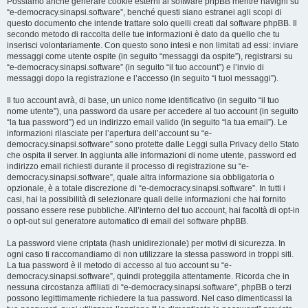
Possiamo anche generare cookie esterni al software phpBB mentre navighi su
“e-democracy.sinapsi.software”, benché questi siano estranei agli scopi di
questo documento che intende trattare solo quelli creati dal software phpBB. Il
secondo metodo di raccolta delle tue informazioni è dato da quello che tu
inserisci volontariamente. Con questo sono intesi e non limitati ad essi: inviare
messaggi come utente ospite (in seguito “messaggi da ospite”), registrarsi su
“e-democracy.sinapsi.software” (in seguito “il tuo account”) e l’invio di
messaggi dopo la registrazione e l’accesso (in seguito “i tuoi messaggi”).
Il tuo account avrà, di base, un unico nome identificativo (in seguito “il tuo
nome utente”), una password da usare per accedere al tuo account (in seguito
“la tua password”) ed un indirizzo email valido (in seguito “la tua email”). Le
informazioni rilasciate per l’apertura dell’account su “e-
democracy.sinapsi.software” sono protette dalle Leggi sulla Privacy dello Stato
che ospita il server. In aggiunta alle informazioni di nome utente, password ed
indirizzo email richiesti durante il processo di registrazione su “e-
democracy.sinapsi.software”, quale altra informazione sia obbligatoria o
opzionale, è a totale discrezione di “e-democracy.sinapsi.software”. In tutti i
casi, hai la possibilità di selezionare quali delle informazioni che hai fornito
possano essere rese pubbliche. All’interno del tuo account, hai facoltà di opt-in
o opt-out sul generatore automatico di email del software phpBB.
La password viene criptata (hash unidirezionale) per motivi di sicurezza. In
ogni caso ti raccomandiamo di non utilizzare la stessa password in troppi siti.
La tua password è il metodo di accesso al tuo account su “e-
democracy.sinapsi.software”, quindi proteggila attentamente. Ricorda che in
nessuna circostanza affiliati di “e-democracy.sinapsi.software”, phpBB o terzi
possono legittimamente richiedere la tua password. Nel caso dimenticassi la