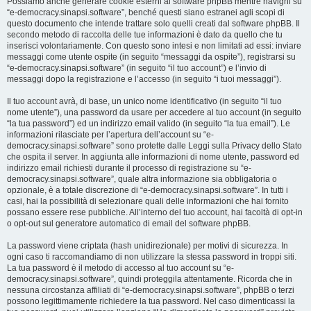
Possiamo anche generare cookie esterni al software phpBB mentre navighi su
“e-democracy.sinapsi.software”, benché questi siano estranei agli scopi di
questo documento che intende trattare solo quelli creati dal software phpBB. Il
secondo metodo di raccolta delle tue informazioni è dato da quello che tu
inserisci volontariamente. Con questo sono intesi e non limitati ad essi: inviare
messaggi come utente ospite (in seguito “messaggi da ospite”), registrarsi su
“e-democracy.sinapsi.software” (in seguito “il tuo account”) e l’invio di
messaggi dopo la registrazione e l’accesso (in seguito “i tuoi messaggi”).
Il tuo account avrà, di base, un unico nome identificativo (in seguito “il tuo
nome utente”), una password da usare per accedere al tuo account (in seguito
“la tua password”) ed un indirizzo email valido (in seguito “la tua email”). Le
informazioni rilasciate per l’apertura dell’account su “e-
democracy.sinapsi.software” sono protette dalle Leggi sulla Privacy dello Stato
che ospita il server. In aggiunta alle informazioni di nome utente, password ed
indirizzo email richiesti durante il processo di registrazione su “e-
democracy.sinapsi.software”, quale altra informazione sia obbligatoria o
opzionale, è a totale discrezione di “e-democracy.sinapsi.software”. In tutti i
casi, hai la possibilità di selezionare quali delle informazioni che hai fornito
possano essere rese pubbliche. All’interno del tuo account, hai facoltà di opt-in
o opt-out sul generatore automatico di email del software phpBB.
La password viene criptata (hash unidirezionale) per motivi di sicurezza. In
ogni caso ti raccomandiamo di non utilizzare la stessa password in troppi siti.
La tua password è il metodo di accesso al tuo account su “e-
democracy.sinapsi.software”, quindi proteggila attentamente. Ricorda che in
nessuna circostanza affiliati di “e-democracy.sinapsi.software”, phpBB o terzi
possono legittimamente richiedere la tua password. Nel caso dimenticassi la