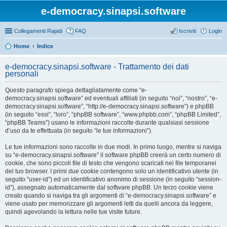
e-democracy.sinapsi.software
Collegamenti Rapidi
FAQ
Iscriviti
Login
Home
Indice
e-democracy.sinapsi.software - Trattamento dei dati
personali
Questo paragrafo spiega dettagliatamente come “e-
democracy.sinapsi.software” ed eventuali affiliati (in seguito “noi”, “nostro”, “e-
democracy.sinapsi.software”, “http://e-democracy.sinapsi.software”) e phpBB
(in seguito “essi”, “loro”, “phpBB software”, “www.phpbb.com”, “phpBB Limited”,
“phpBB Teams”) usano le informazioni raccolte durante qualsiasi sessione
d’uso da te effettuata (in seguito “le tue informazioni”).
Le tue informazioni sono raccolte in due modi. In primo luogo, mentre si naviga
su “e-democracy.sinapsi.software” il software phpBB creerà un certo numero di
cookie, che sono piccoli file di testo che vengono scaricati nei file temporanei
del tuo browser. I primi due cookie contengono solo un identificativo utente (in
seguito “user-id”) ed un identificativo anonimo di sessione (in seguito “session-
id”), assegnato automaticamente dal software phpBB. Un terzo cookie viene
creato quando si naviga tra gli argomenti di “e-democracy.sinapsi.software” e
viene usato per memorizzare gli argomenti letti da quelli ancora da leggere,
quindi agevolando la lettura nelle tue visite future.